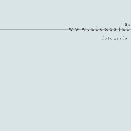
Bs
www.alexisjal
fotógrafo 